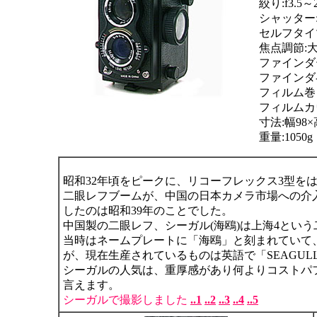
絞り:f3.5～
シャッター:
セルフタイ
焦点調節:
ファインダ
ファインダ
フィルム巻
フィルムカ
寸法:幅98×
重量:1050g
昭和32年頃をピークに、リコーフレックス3型を
二眼レフブームが、中国の日本カメラ市場への介
したのは昭和39年のことでした。
中国製の二眼レフ、シーガル(海鴎)は上海4とい
当時はネームプレートに「海鴎」と刻まれていて
が、現在生産されているものは英語で「SEAGUL
シーガルの人気は、重厚感があり何よりコストパ
言えます。
シーガルで撮影しました
..1
..2
..3
..4
..5