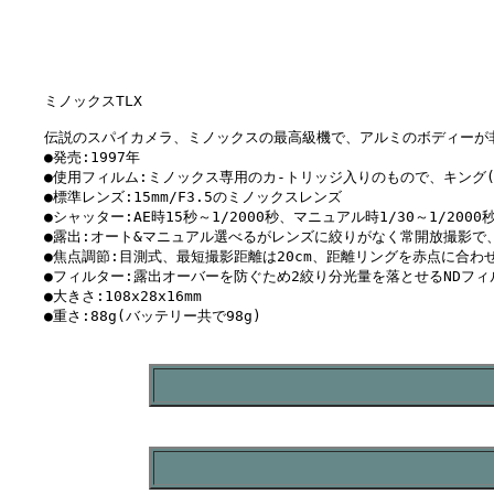
ミノックスTLX

伝説のスパイカメラ、ミノックスの最高級機で、アルミのボディーが非
●発売:1997年

●使用フィルム:ミノックス専用のカ-トリッジ入りのもので、キング(
●標準レンズ:15mm/F3.5のミノックスレンズ

●シャッター:AE時15秒～1/2000秒、マニュアル時1/30～1/2000秒
●露出:オート&マニュアル選べるがレンズに絞りがなく常開放撮影で
●焦点調節:目測式、最短撮影距離は20cm、距離リングを赤点に合わせ
●フィルター:露出オーバーを防ぐため2絞り分光量を落とせるNDフィ
●大きさ:108x28x16mm

●重さ:88g(バッテリー共で98g)