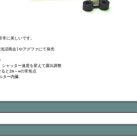
常に美しいです。

浅沼商会)やアグファにて発売



、シャッター速度を変えて露出調整

ると2m～∞の常焦点

ルター内臓
