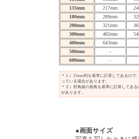
135mm
217mm
2
180mm
289mm
3
200mm
321mm
3
300mm
482mm
5
400mm
643mm
500mm
-
600mm
-
＊１）35mm判を基準に計算してあるの
っている場合があります。
＊２）対角線の画角を基準に計算してある
があります。
●画面サイズ