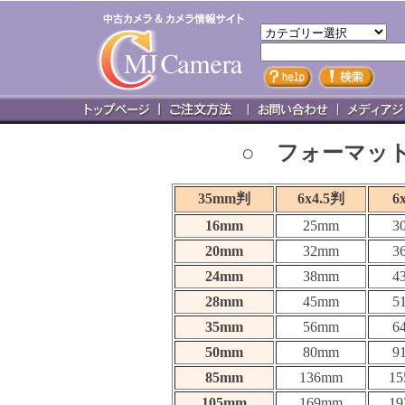
○ フォーマッ
35mm判
6x4.5判
6
16mm
25mm
3
20mm
32mm
3
24mm
38mm
4
28mm
45mm
5
35mm
56mm
6
50mm
80mm
9
85mm
136mm
1
105mm
169mm
1