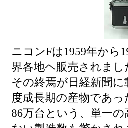
ニコンFは1959年から
界各地ヘ販売されまし
その終焉が日経新聞に
度成長期の産物であっ
86万台という、単一