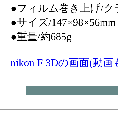
●フィルム巻き上げ/ク
●サイズ/147×98×56mm
●重量/約685g
nikon F 3Dの画面(