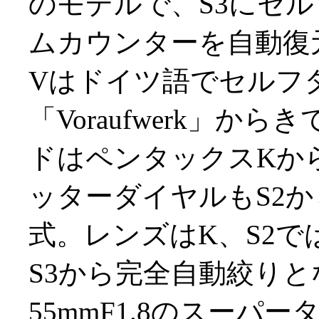
のモデルで、S3にセ
ムカウンターを自動復
Vはドイツ語でセルフ
「Voraufwerk」
ドはペンタックスKから
ッターダイヤルもS2
式。レンズはK、S2
S3から完全自動絞りと
55mmF1.8のスー