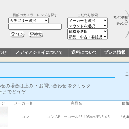
目的のカメラ・レンズを探す
こだわり検索
わせ
メディアジョイについて
送料について
プレス情報
合わせの場合は上の ・お問い合わせ をクリック
部までどうぞ
ージ
メーカー名
商品名
価
ニコン
ニコン AFニッコール35-105mm/F3.5-4.5
\ 6,