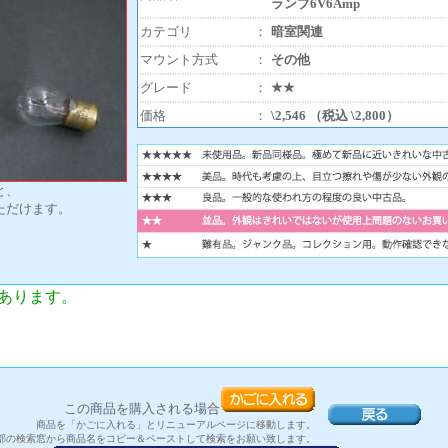
ランプ6V6Amp
カテゴリ
：
暗室関連
マウント方式
：
その他
グレード
：
★★
価格
：
\2,546 （税込 \2,800）
と、
ただけます。
あります。
この商品を購入される場合
商品を「かごに入れる」とリニューアルページに移動します。
部の検索窓から商品名をコピー＆ペーストして検索をお願い致します。