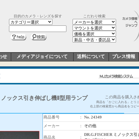
目的のカメラ・レンズを探す
こだわり検索
わせ
メディアジョイについて
送料について
プレス情報
この商品を購入さ
ER ミノックス引き伸ばし機Ⅱ型用ランプ
商品を「かごに入れる」とリ
右上部の検索窓から商品名をコピ
商品番号
：
No. 24349
メーカー
：
その他
DR.G.FISCHER ミノック
商品名
：