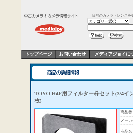
目的のカメラ・レンズを
トップページ
お問い合わせ
メディアジョイに
TOYO H4F用フィルター枠セット(3/4イ
枚)
商品番
メーカ
商品名