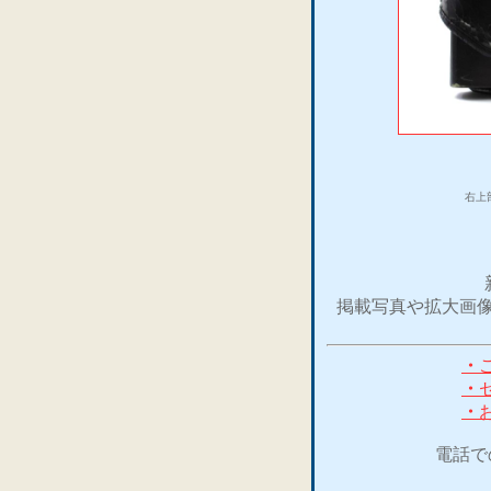
右上
掲載写真や拡大画像
・
・
・
電話で