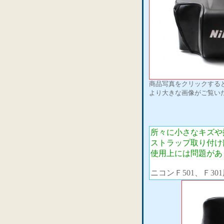
商品写真をクリックする
より大きな画像がご覧い
所々に小さなキズや
ストラップ取り付け
使用上には問題があ
ニコンＦ501、Ｆ3