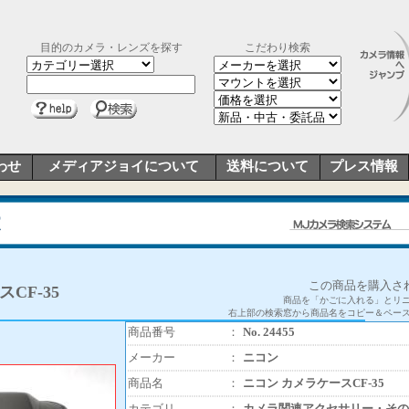
目的のカメラ・レンズを探す
こだわり検索
わせ
メディアジョイについて
送料について
プレス情報
この商品を購入さ
CF-35
商品を「かごに入れる」とリ
右上部の検索窓から商品名をコピー＆ペー
商品番号
：
No. 24455
メーカー
：
ニコン
商品名
：
ニコン カメラケースCF-35
カテゴリ
：
カメラ関連アクセサリー・その