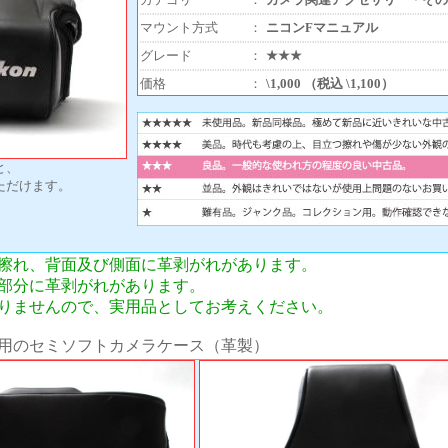
マウント方式
：
ニコンFマニュアル
グレード
：
★★★
価格
：
\1,000 （税込 \1,100）
と、
ただけます。
擦れ、背面及び側面に革剥がれがあります。
部分に革剥がれがあります。
りませんので、実用品としてお考えください。
01用のセミソフトカメラケース（革製）