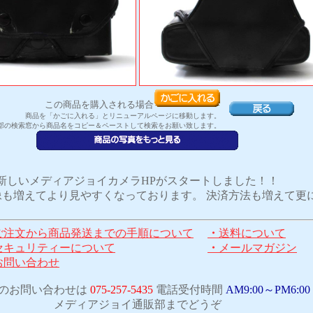
この商品を購入される場合
商品を「かごに入れる」とリニューアルページに移動します。
部の検索窓から商品名をコピー＆ペーストして検索をお願い致します。
新しいメディアジョイカメラHPがスタートしました！！
も増えてより見やすくなっております。 決済方法も増えて更
ご注文から商品発送までの手順について
・
送料について
セキュリティーについて
・
メールマガジン
お問い合わせ
のお問い合わせは
075-257-5435
電話受付時間
AM9:00～PM6:00
メディアジョイ通販部までどうぞ