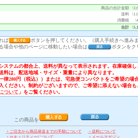
商品の合計金額
\3,
送料
\1,
消費税
\
合計
\5,
れば
ボタンを押してください。（購入手続きへ進み
る場合や他のページに移動したい場合は
ボタンをク
ステムの都合上、送料が異なって表示されます。在庫確保し
送料は、配送地域・サイズ・重量により異なります。
律280円（税込））または、宅急便コンパクトをご希望の場
入ください。制約がございますので、ご希望に添えない場合も
について
」をご覧ください。
この商品を
・
ご注文から商品発送までの手順について
・
送料について
・
セキュリティーについて
・
メールマガジン