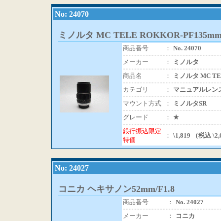
No: 24070
ミノルタ MC TELE ROKKOR-PF135mm/
商品番号
：
No. 24070
メーカー
：
ミノルタ
商品名
：
ミノルタ MC TEL
カテゴリ
：
マニュアルレン
マウント方式
：
ミノルタSR
グレード
：
★
銀行振込限定
：
\1,819 （税込 \2
特価
No: 24027
コニカ ヘキサノン52mm/F1.8
商品番号
：
No. 24027
メーカー
：
コニカ