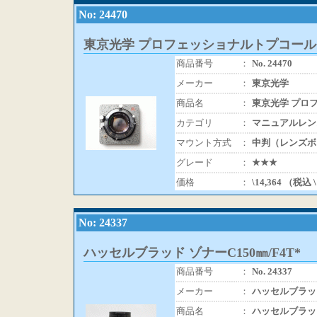
No: 24470
東京光学 プロフェッショナルトプコール105
商品番号
：
No. 24470
メーカー
：
東京光学
商品名
：
東京光学 プロフ
カテゴリ
：
マニュアルレン
マウント方式
：
中判（レンズボ
グレード
：
★★★
価格
：
\14,364 （税込 
No: 24337
ハッセルブラッド ゾナーC150㎜/F4T*
商品番号
：
No. 24337
メーカー
：
ハッセルブラッ
商品名
：
ハッセルブラッド 