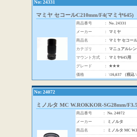
No: 24331
マミヤ セコールC210mm/F4(マミヤ645)
商品番号
：
No. 24331
メーカー
：
マミヤ
商品名
：
マミヤ セコールC
カテゴリ
：
マニュアルレン
マウント方式
：
マミヤ645用
グレード
：
★★★
価格
：
\16,637 （税込 
No: 24072
ミノルタ MC W.ROKKOR-SG28mm/F3.
商品番号
：
No. 24072
メーカー
：
ミノルタ
商品名
：
ミノルタ MC W.R