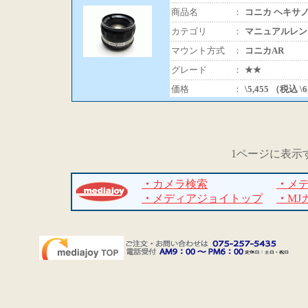
商品名
：
コニカ ヘキサノン
カテゴリ
：
マニュアルレン
マウント方式
：
コニカAR
グレード
：
★★
価格
：
\5,455 （税込 \
1ページに表示
・
カメラ検索
・
メ
・
メディアジョイトップ
・
MJ