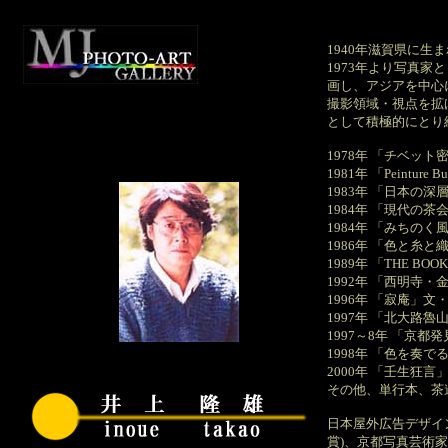
1940年滋賀県に生
1973年より写真
画し、アジアを中心
撮影領域・視点を拡
として積極的にとり
1978年 「チベッ
1981年 「Peinture 
1983年 「日本の
1984年 「現代の茶
1984年 「みちの
1986年 「色と糸
1989年 「THE B
1992年 「西明寺
1996年 「寂庵」文
1997年 「北大路魯
1997～8年 「京都
1998年 「色を奏
2000年 「壬生狂言
その他、単行本、茶
日本屋外広告デザイ
賞)、京都写真芸術家