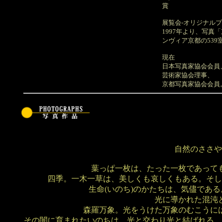
賞
展覧会-オリジナルプリン
1997年より、写真
ンヴィア京都の539室
現在
日本写真家協会会員
芸術家協会理事、
京都写真家協会会員
自然のささや
葉っぱ一枚は、たった一枚であって
四季。一木一草は、美しくも哀しくもある。そし
生命(いのち)のかたちは、気儘であ
光に導かれた混沌
森羅万象。光をうけた万象のむこうに
その闇に育まれたいのちは、光と交わり光と結ばれる。