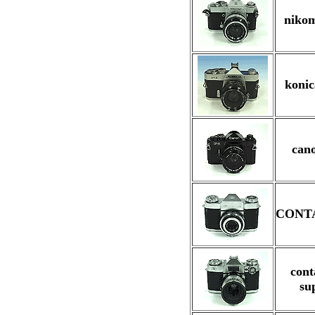
niko
koni
can
CONT
cont
su