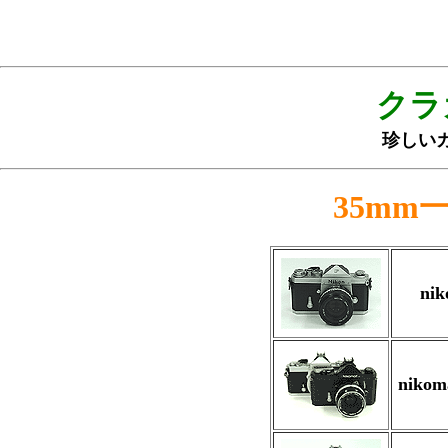
クラ
珍しい
35mm
nik
nikom