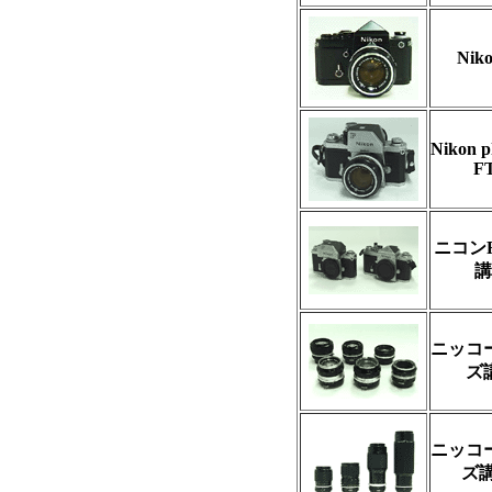
Niko
Nikon p
F
ニコン
講
ニッコ
ズ
ニッコ
ズ講