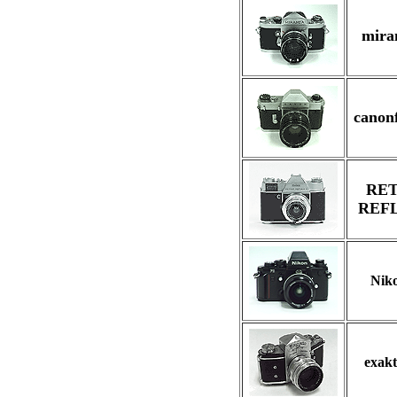
mira
canon
RET
REFL
Nik
exak