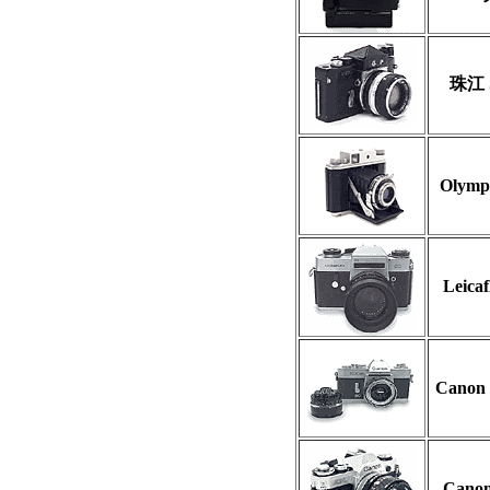
珠江 S
Olymp
Leicaf
Canon
Canon