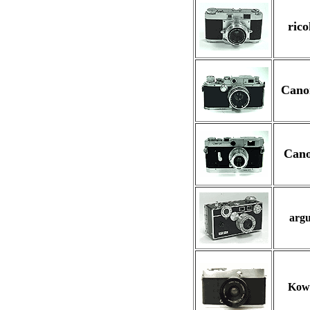
ric
Cano
Can
arg
Ko