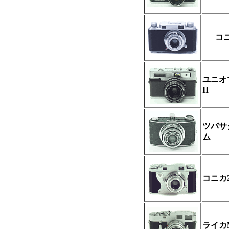
コ
ユニオ
II
ツバサ
ム
コニカ
ライカ