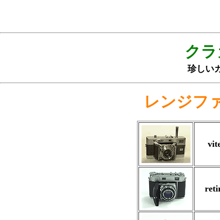
クラ
珍しい
レンジフ
vit
ret