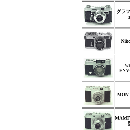
グラ
Nik
wa
ENV
MON
MAMIY