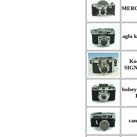
MER
agfa 
Ko
SIG
bolse
ca