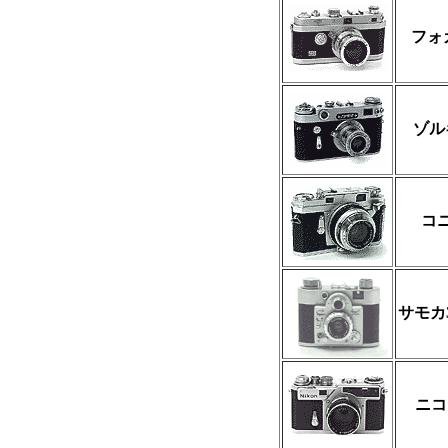
フォ
ゾル
コ
サモカ3
ニコ