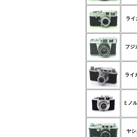
ライ
フジ
ライカ
ミノル
ヤシ